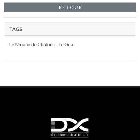
R E T O U R
TAGS
Le Moulin de Châlons - Le Gua