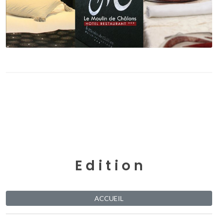
E d i t i o n
ACCUEIL