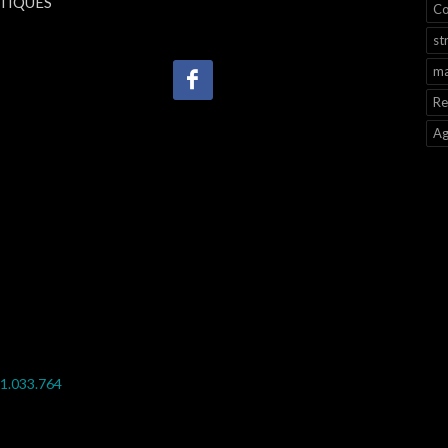
TIQUES
Co
st
ma
Re
Ag
11.033.764