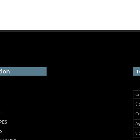
ion
T
Cr
Si
ET
Cr
PES
Ag
S
vi