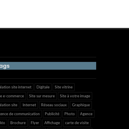
ags
éation site internet
Digitale
Site vitrine
te e-commerce
Site sur mesure
Site à votre image
éation site
Internet
Réseau sociaux
Graphique
ence de communication
Publicité
Photo
Agence
déo
Brochure
Flyer
Affichage
carte de visite