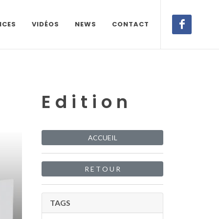
NCES
VIDÉOS
NEWS
CONTACT
E d i t i o n
ACCUEIL
R E T O U R
TAGS